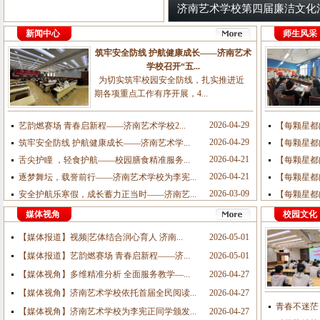
品展暨文艺...
济南艺术学校举办第四届廉洁文
新闻中心
师生风采
筑牢安全防线 护航健康成长——济南艺术
学校召开“五...
为切实筑牢校园安全防线，扎实推进近
期各项重点工作有序开展，4...
2026-04-29
艺韵燃赛场 青春启新程——济南艺术学校2...
【每颗星都
2026-04-29
筑牢安全防线 护航健康成长——济南艺术学...
【每颗星都
2026-04-21
舌尖护瞳 ，轻食护航——校园膳食精准服务...
【每颗星都
2026-04-21
逐梦舞坛，载誉前行——济南艺术学校为李宪...
【每颗星都
2026-03-09
安全护航乐寒假，成长蓄力正当时——济南艺...
【每颗星都
媒体视角
校园文化
【媒体报道】视频|艺体结合润心育人 济南...
2026-05-01
【媒体报道】艺韵燃赛场 青春启新程——济...
2026-05-01
【媒体视角】多维精准分析 全面服务教学—...
2026-04-27
【媒体视角】济南艺术学校依托首届全民阅读...
2026-04-27
青春不迷茫
【媒体视角】济南艺术学校为李宪正同学颁发...
2026-04-27