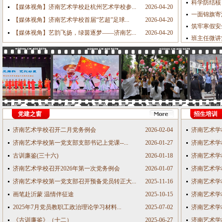
科学防结核 
【媒体视角】济南艺术学校赴杭州艺术学校参...
2026-04-20
一面锦旗寄
【媒体视角】济南艺术学校首届“艺超”足球...
2026-04-20
筑牢寒假安全
【媒体视角】艺韵飞扬，绿茵逐梦——济南艺...
2026-04-20
班主任微讲
党建之窗
招生培训
济南艺术学校召开二月党务例会
2026-02-04
济南艺术学
济南艺术学校第一党支部支部书记上党课--...
2026-01-27
济南艺术学校
古训廉鉴(三十六)
2026-01-18
济南艺术学校
济南艺术学校召开2026年第一次党务例会
2026-01-07
济南艺术学校
济南艺术学校第一党支部召开预备党员转正大...
2025-11-16
济南艺术学校
画笔赴沂蒙 温情伴征途
2025-10-15
济南艺术学
2025年7月党员教职工政治理论学习材料...
2025-07-02
济南艺术学
《古训廉鉴》（十二）
2025-06-27
济南艺术学校